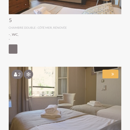
5
CHAMBRE DOUBLE - CÔTÉ MER, RÉNOVÉE
- , WC,
-
- (160)
- (140)
2