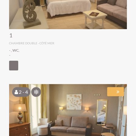
1
CHAMBRE DOUBLE - CÔTÉ MER
- , WC,
-
- (160)
- (140)
2 - 4