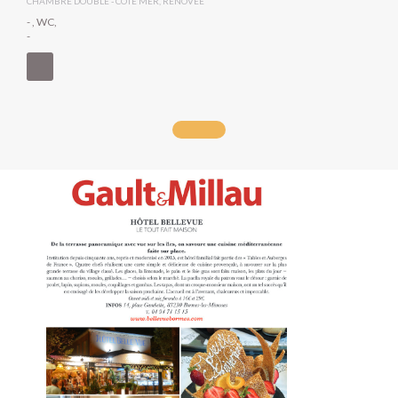
CHAMBRE DOUBLE - CÔTÉ MER, RÉNOVÉE
- , WC,
-
- (160)
- (90)