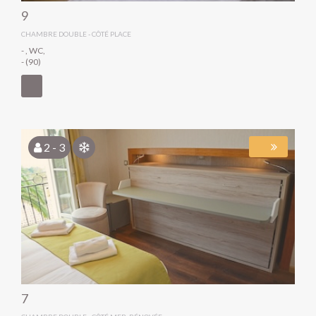
9
CHAMBRE DOUBLE - CÔTÉ PLACE
- , WC,
- (90)
2 - 3
7